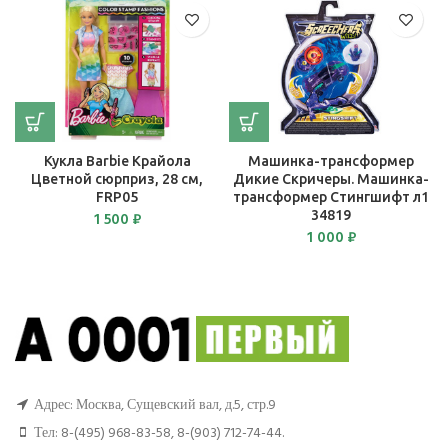
Кукла Barbie Крайола
Машинка-трансформер
Цветной сюрприз, 28 см,
Дикие Скричеры. Машинка-
FRP05
трансформер Стингшифт л1
34819
1 500
₽
1 000
₽
Адрес: Москва, Сущевский вал, д.5, стр.9
Тел:
8-(495) 968-83-58
,
8-(903) 712-74-44
.