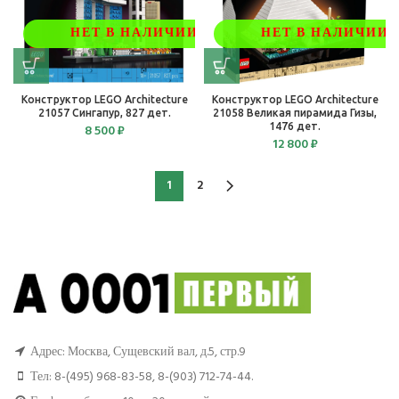
НЕТ В НАЛИЧИИ
НЕТ В НАЛИЧИИ
Конструктор LEGO Architecture
Конструктор LEGO Architecture
21057 Сингапур, 827 дет.
21058 Великая пирамида Гизы,
1476 дет.
8 500
₽
12 800
₽
1
2
Адрес: Москва, Сущевский вал, д.5, стр.9
Тел:
8-(495) 968-83-58
,
8-(903) 712-74-44
.