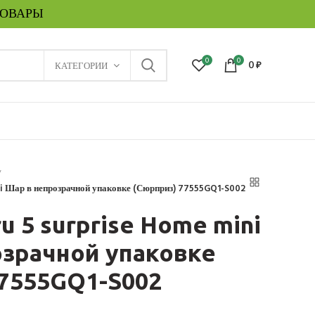
ТОВАРЫ
0
0
КАТЕГОРИИ
0
₽
ni Шар в непрозрачной упаковке (Сюрприз) 77555GQ1-S002
u 5 surprise Home mini
озрачной упаковке
77555GQ1-S002