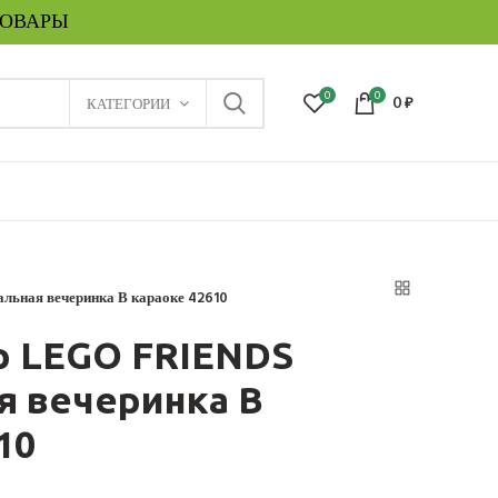
ТОВАРЫ
0
0
КАТЕГОРИИ
0
₽
льная вечеринка В караоке 42610
р LEGO FRIENDS
я вечеринка В
10