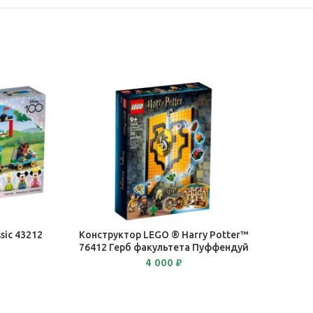
В КОРЗИНУ
sic 43212
Конструктор LEGO ® Harry Potter™
76412 Герб факультета Пуффендуй
4 000
₽