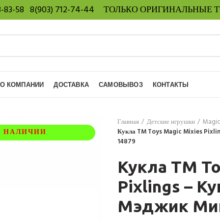
8-83-58
8(903) 712-74-44
ТОЛЬКО ОРИГИНАЛЬНЫЕ 
О КОМПАНИИ
ДОСТАВКА
САМОВЫВОЗ
КОНТАКТЫ
Главная
Детские игрушки
Magic
В НАЛИЧИИ
Кукла TM Toys Magic Mixies Pixli
14879
Кукла TM To
Pixlings – К
Мэджик Мик