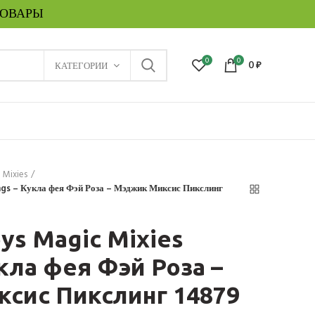
ТОВАРЫ
0
0
КАТЕГОРИИ
0
₽
 Mixies
ngs – Кукла фея Фэй Роза – Мэджик Миксис Пикслинг
ys Magic Mixies
укла фея Фэй Роза –
сис Пикслинг 14879