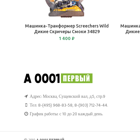
В КОРЗИНУ
Машинка-Транформер Screechers Wild
Машинка
Дикие Скричеры Смоки 34829
Дикие
1 400
₽
Адрес: Москва, Сущевский вал, д.5, стр.9
Тел:
8-(495) 968-83-58
,
8-(903) 712-74-44
.
График работы: с 10 до 20 каждый день.