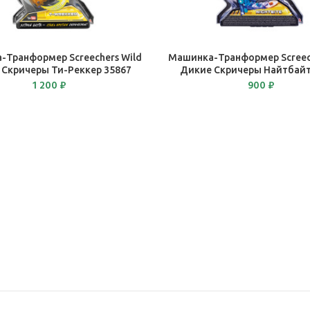
В КОРЗИНУ
В КОРЗИНУ
-Транформер Screechers Wild
Машинка-Транформер Screech
 Скричеры Ти-Реккер 35867
Дикие Скричеры Найтбайт
1 200
₽
900
₽