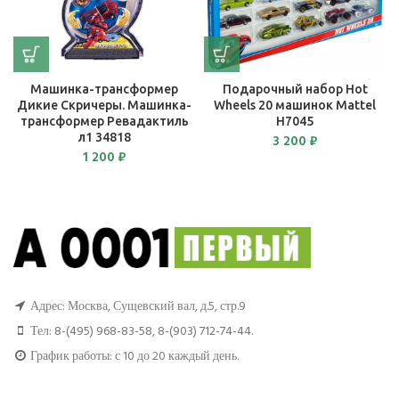
Машинка-трансформер
Подарочный набор Hot
Дикие Скричеры. Машинка-
Wheels 20 машинок Mattel
трансформер Ревадактиль
H7045
л1 34818
3 200
₽
1 200
₽
Адрес: Москва, Сущевский вал, д.5, стр.9
Тел:
8-(495) 968-83-58
,
8-(903) 712-74-44
.
График работы: с 10 до 20 каждый день.