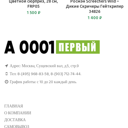
Цветной сюрприз, 28 см,
Росмэн Screechers Wild –
FRP05
Дикие Скричеры Гейткрипер
34826
1 500
₽
1 400
₽
Адрес: Москва, Сущевский вал, д.5, стр.9
Тел:
8-(495) 968-83-58
,
8-(903) 712-74-44
.
График работы: с 10 до 20 каждый день.
ГЛАВНАЯ
О КОМПАНИИ
ДОСТАВКА
САМОВЫВОЗ